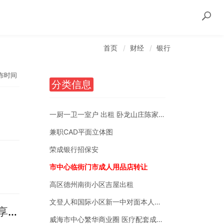
首页
财经
银行
布时间
分类信息
一厨一卫一室户 出租 卧龙山庄陈家后沟附近
兼职CAD平面立体图
荣成银行招保安
市中心临街门市成人用品店转让
高区德州南街小区吉屋出租
文登人和国际小区新一中对面本人自有房销售
探索场景金融新模式 试点进企活动获实效 ——青岛分行团委开展"品味山姆 乐享民生"会员主题营销活动
威海市中心繁华商业圈 医疗配套成熟 南北通透