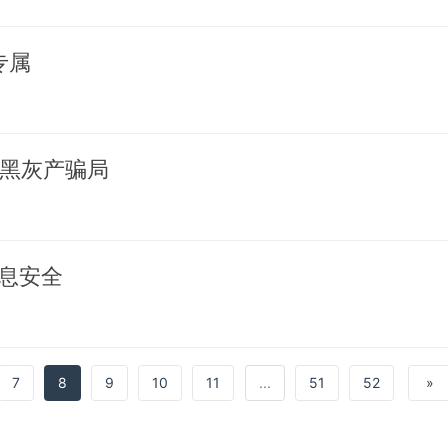
专属
融黑灰产骗局
息安全
7
8
9
10
11
...
51
52
»