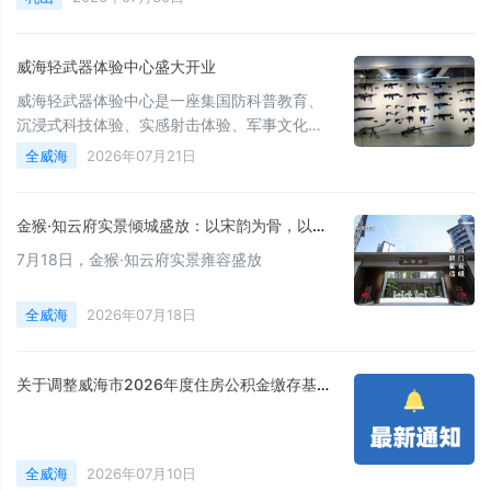
威海轻武器体验中心盛大开业
威海轻武器体验中心是一座集国防科普教育、
沉浸式科技体验、实感射击体验、军事文化传
播于一体的综合性多功能体验场馆。
全威海
2026年07月21日
金猴·知云府实景倾城盛放：以宋韵为骨，以匠心为魂，敬呈一席东方隐奢生活范本
7月18日，金猴·知云府实景雍容盛放
全威海
2026年07月18日
关于调整威海市2026年度住房公积金缴存基数和比例的通知
全威海
2026年07月10日