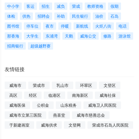
中小学
客运
招生
减负
荣成
教师资格
假期
体检
供热
招聘会
补助
民生银行
油价
石岛
图书馆
停车位
夜市
停暖
新航线
火炬八街
电话
那香海
大学生
东浦湾
天鹅
威海公交
修路
游泳馆
招商银行
超级越野赛
友情链接
威海市
荣成市
乳山市
环翠区
文登区
高区
经区
临港区
南海新区
威海社保
威海医保
公积金
山东税务
威海卫人民医院
威海市立第三医院
燕喜堂
威海市慈善总会
于新建画室
威海供求
文登网
荣成市石岛人民医院