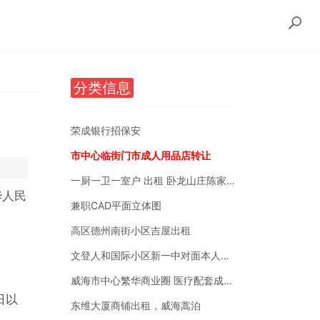
分类信息
荣成银行招保安
市中心临街门市成人用品店转让
一厨一卫一室户 出租 卧龙山庄陈家后沟附近
华人民
兼职CAD平面立体图
高区德州南街小区吉屋出租
文登人和国际小区新一中对面本人自有房销售
威海市中心繁华商业圈 医疗配套成熟 南北通透
日以
东维大厦商铺出租，威海蒿泊