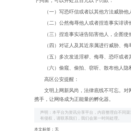
下拘留，可以并处五百元以下罚款：
（一）写恐吓信或者以其他方法威胁他
（二）公然侮辱他人或者捏造事实诽谤
（三）捏造事实诬告陷害他人，企图使
（四）对证人及其近亲属进行威胁、侮
（五）多次发送淫秽、侮辱、恐吓或者
（六）偷窥、偷拍、窃听、散布他人隐
高区公安提醒：
文明上网新风尚，法律底线不可忘。对
携手，让网络成为正能量的孵化器。
声明：本平台为资讯分享平台，内容整理自不同渠
有侵权，请联系我们，我们会第一时间处理。
本文标签：无