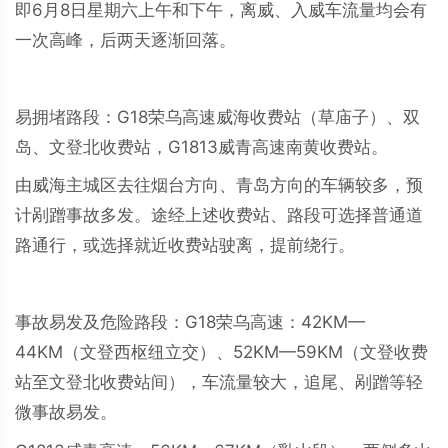
即6月8日星期六上午和下午，离威、入威车流量均会有
一次高峰，后两天逐渐回落。
易拥堵路段：G18荣乌高速威海收费站（草庙子）、双
岛、文登北收费站，G1813威青高速南黄收费站。
由威海主城区去往烟台方向、青岛方向的车辆较多，预
计剐蹭事故多发。途经上述收费站、路段可选择普通道
路通行，或选择就近收费站驶离，提前绕行。
事故易发及危险路段：G18荣乌高速：42KM—
44KM（文登西枢纽立交）、52KM—59KM（文登收费
站至文登北收费站间），车流量较大，追尾、剐蹭等轻
微事故易发。