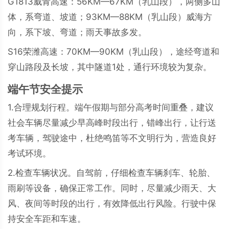
G1813威青高速：56KM—67KM（乳山段），两侧多山
体，系弯道、坡道；93KM—88KM（乳山段）威海方
向，系下坡、弯道；雨天事故多发。
S16荣潍高速：70KM—90KM（乳山段），途经弯道和
穿山路段及长坡，其中隧道1处，通行环境较为复杂。
端午节安全提示
1.合理规划行程。端午假期与部分高考时间重叠，建议
社会车辆尽量减少早高峰时段出行，错峰出行，让行送
考车辆，驾驶途中，杜绝鸣笛等不文明行为，营造良好
考试环境。
2.检查车辆状况。自驾前，仔细检查车辆刹车、轮胎、
雨刷等设备，确保正常工作。同时，尽量减少雨天、大
风、夜间等时段的出行，有效降低出行风险。行驶中保
持安全车距和车速。