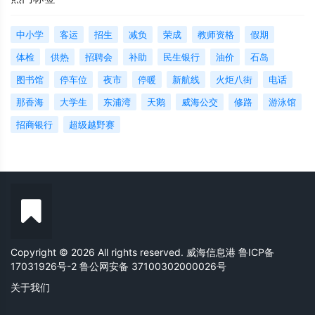
中小学
客运
招生
减负
荣成
教师资格
假期
体检
供热
招聘会
补助
民生银行
油价
石岛
图书馆
停车位
夜市
停暖
新航线
火炬八街
电话
那香海
大学生
东浦湾
天鹅
威海公交
修路
游泳馆
招商银行
超级越野赛
Copyright © 2026 All rights reserved. 威海信息港
鲁ICP备
17031926号-2
鲁公网安备 37100302000026号
关于我们