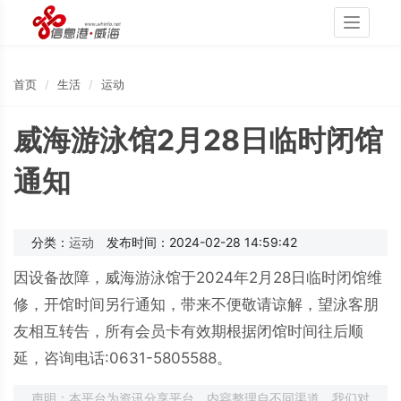
Toggle
navigati
首页
生活
运动
威海游泳馆2月28日临时闭馆
通知
分类：
运动
发布时间：2024-02-28 14:59:42
因设备故障，威海游泳馆于2024年2月28日临时闭馆维
修，开馆时间另行通知，带来不便敬请谅解，望泳客朋
友相互转告，所有会员卡有效期根据闭馆时间往后顺
延，咨询电话:0631-5805588。
声明：本平台为资讯分享平台，内容整理自不同渠道，我们对