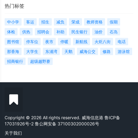
热门标签
中小学
客运
招生
减负
荣成
教师资格
假期
体检
供热
招聘会
补助
民生银行
油价
石岛
图书馆
停车位
夜市
停暖
新航线
火炬八街
电话
那香海
大学生
东浦湾
天鹅
威海公交
修路
游泳馆
招商银行
超级越野赛
Copyright © 2026 All rights reserved. 威海信息港
鲁ICP备
17031926号-2
鲁公网安备 37100302000026号
关于我们