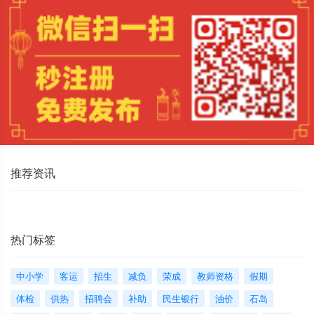
推荐资讯
热门标签
中小学
客运
招生
减负
荣成
教师资格
假期
体检
供热
招聘会
补助
民生银行
油价
石岛